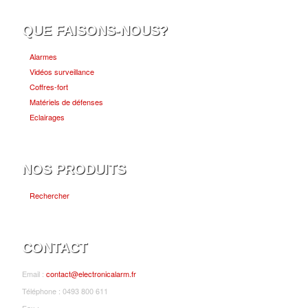
QUE FAISONS-NOUS?
Alarmes
Vidéos surveillance
Coffres-fort
Matériels de défenses
Eclairages
NOS PRODUITS
Rechercher
CONTACT
Email :
contact@electronicalarm.fr
Téléphone : 0493 800 611
Fax :