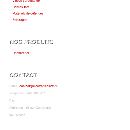
Vidéos surveillance
Coffres-fort
Matériels de défenses
Eclairages
NOS PRODUITS
Rechercher
CONTACT
Email :
contact@electronicalarm.fr
Téléphone : 0493 800 611
Fax :
Addresse : 18 rue Gubernatis
06000 Nice