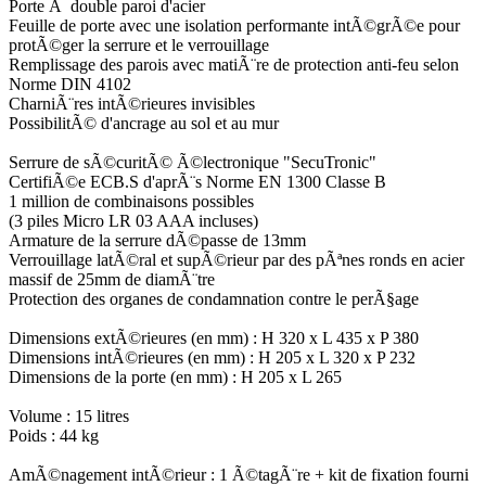
Porte Ã double paroi d'acier
Feuille de porte avec une isolation performante intÃ©grÃ©e pour
protÃ©ger la serrure et le verrouillage
Remplissage des parois avec matiÃ¨re de protection anti-feu selon
Norme DIN 4102
CharniÃ¨res intÃ©rieures invisibles
PossibilitÃ© d'ancrage au sol et au mur
Serrure de sÃ©curitÃ© Ã©lectronique "SecuTronic"
CertifiÃ©e ECB.S d'aprÃ¨s Norme EN 1300 Classe B
1 million de combinaisons possibles
(3 piles Micro LR 03 AAA incluses)
Armature de la serrure dÃ©passe de 13mm
Verrouillage latÃ©ral et supÃ©rieur par des pÃªnes ronds en acier
massif de 25mm de diamÃ¨tre
Protection des organes de condamnation contre le perÃ§age
Dimensions extÃ©rieures (en mm) : H 320 x L 435 x P 380
Dimensions intÃ©rieures (en mm) : H 205 x L 320 x P 232
Dimensions de la porte (en mm) : H 205 x L 265
Volume : 15 litres
Poids : 44 kg
AmÃ©nagement intÃ©rieur : 1 Ã©tagÃ¨re + kit de fixation fourni