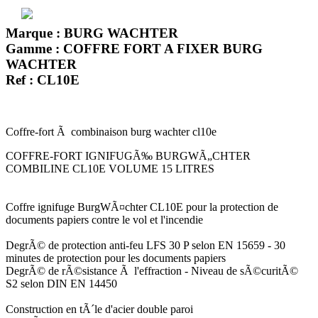
Marque : BURG WACHTER
Gamme : COFFRE FORT A FIXER BURG
WACHTER
Ref : CL10E
Coffre-fort Ã combinaison burg wachter cl10e
COFFRE-FORT IGNIFUGÃ‰ BURGWÃ„CHTER
COMBILINE CL10E VOLUME 15 LITRES
Coffre ignifuge BurgWÃ¤chter CL10E pour la protection de
documents papiers contre le vol et l'incendie
DegrÃ© de protection anti-feu LFS 30 P selon EN 15659 - 30
minutes de protection pour les documents papiers
DegrÃ© de rÃ©sistance Ã l'effraction - Niveau de sÃ©curitÃ©
S2 selon DIN EN 14450
Construction en tÃ´le d'acier double paroi