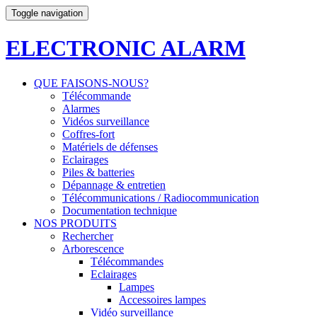
Toggle navigation
ELECTRONIC ALARM
QUE FAISONS-NOUS?
Télécommande
Alarmes
Vidéos surveillance
Coffres-fort
Matériels de défenses
Eclairages
Piles & batteries
Dépannage & entretien
Télécommunications / Radiocommunication
Documentation technique
NOS PRODUITS
Rechercher
Arborescence
Télécommandes
Eclairages
Lampes
Accessoires lampes
Vidéo surveillance