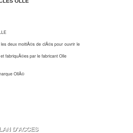
CLES OLLE
LLE
r les deux moitiÃ©s de clÃ©s pour ouvrir le
et fabriquÃ©es par le fabricant Olle
 marque OllÃ©
LAN D'ACCES