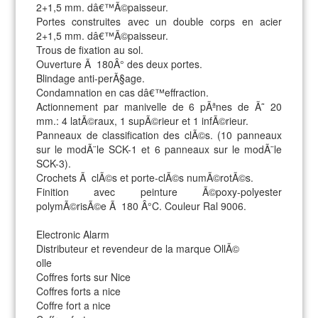
2+1,5 mm. dâ€™Ã©paisseur.
Portes construites avec un double corps en acier
2+1,5 mm. dâ€™Ã©paisseur.
Trous de fixation au sol.
Ouverture Ã 180Â° des deux portes.
Blindage anti-perÃ§age.
Condamnation en cas dâ€™effraction.
Actionnement par manivelle de 6 pÃªnes de Ã˜ 20
mm.: 4 latÃ©raux, 1 supÃ©rieur et 1 infÃ©rieur.
Panneaux de classification des clÃ©s. (10 panneaux
sur le modÃ¨le SCK-1 et 6 panneaux sur le modÃ¨le
SCK-3).
Crochets Ã clÃ©s et porte-clÃ©s numÃ©rotÃ©s.
Finition avec peinture Ã©poxy-polyester
polymÃ©risÃ©e Ã 180 Â°C. Couleur Ral 9006.
Electronic Alarm
Distributeur et revendeur de la marque OllÃ©
olle
Coffres forts sur Nice
Coffres forts a nice
Coffre fort a nice