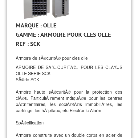
MARQUE : OLLE
GAMME : ARMOIRE POUR CLES OLLE
REF : SCK
Armoire de sÃ©curitÃ© pour cles olle
ARMOIRE DE SÃ‰CURITÃ‰ POUR LES CLÃ‰S
OLLE SERIE SCK
SÃ©rie SCK
Armoire haute sÃ©curitÃ© pour la protection des
clÃ©s. ParticuliÃ¨rement indiquÃ©e pour les centres
pÃ©nitentiaires, les sociÃ©tÃ©s immobiliÃ¨res, les
parkings, les hÃ´pitaux, etc.Electronic Alarm
SpÃ©cification
Armoire construite avec un double corps en acier de