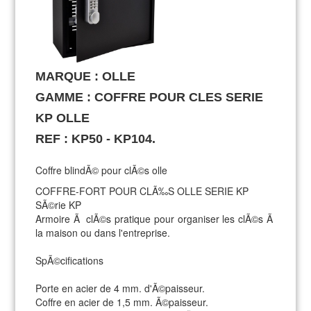
MARQUE : OLLE
GAMME : COFFRE POUR CLES SERIE
KP OLLE
REF : KP50 - KP104.
Coffre blindÃ© pour clÃ©s olle
COFFRE-FORT POUR CLÃ‰S OLLE SERIE KP
SÃ©rie KP
Armoire Ã clÃ©s pratique pour organiser les clÃ©s Ã
la maison ou dans l'entreprise.
SpÃ©cifications
Porte en acier de 4 mm. d'Ã©paisseur.
Coffre en acier de 1,5 mm. Ã©paisseur.