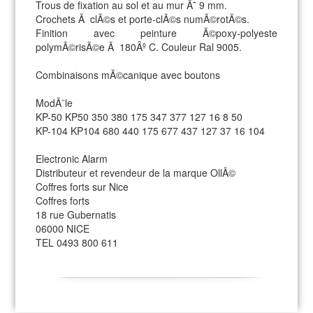
Trous de fixation au sol et au mur Ã˜ 9 mm.
Crochets Ã clÃ©s et porte-clÃ©s numÃ©rotÃ©s.
Finition avec peinture Ã©poxy-polyeste
polymÃ©risÃ©e Ã 180Âº C. Couleur Ral 9005.
Combinaisons mÃ©canique avec boutons
ModÃ¨le
KP-50 KP50 350 380 175 347 377 127 16 8 50
KP-104 KP104 680 440 175 677 437 127 37 16 104
Electronic Alarm
Distributeur et revendeur de la marque OllÃ©
Coffres forts sur Nice
Coffres forts
18 rue Gubernatis
06000 NICE
TEL 0493 800 611