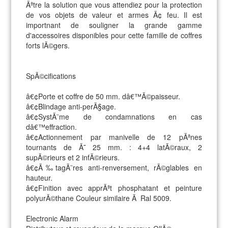
Ãªtre la solution que vous attendiez pour la protection
de vos objets de valeur et armes Ã¢ feu. Il est
importnant de souligner la grande gamme
d'accessoires disponibles pour cette famille de coffres
forts lÃ©gers.
SpÃ©cifications
â€¢Porte et coffre de 50 mm. dâ€™Ã©paisseur.
â€¢Blindage anti-perÃ§age.
â€¢SystÃ¨me de condamnations en cas
dâ€™effraction.
â€¢Actionnement par manivelle de 12 pÃªnes
tournants de Ã˜ 25 mm. : 4+4 latÃ©raux, 2
supÃ©rieurs et 2 infÃ©rieurs.
â€¢Ã‰tagÃ¨res anti-renversement, rÃ©glables en
hauteur.
â€¢Finition avec apprÃªt phosphatant et peinture
polyurÃ©thane Couleur similaire Ã Ral 5009.
Electronic Alarm