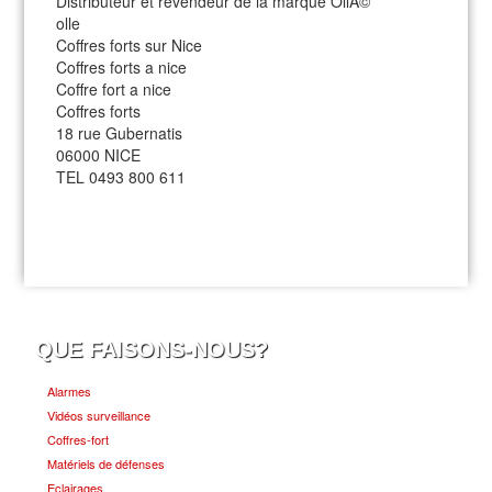
Distributeur et revendeur de la marque OllÃ©
olle
Coffres forts sur Nice
Coffres forts a nice
Coffre fort a nice
Coffres forts
18 rue Gubernatis
06000 NICE
TEL 0493 800 611
QUE FAISONS-NOUS?
Alarmes
Vidéos surveillance
Coffres-fort
Matériels de défenses
Eclairages