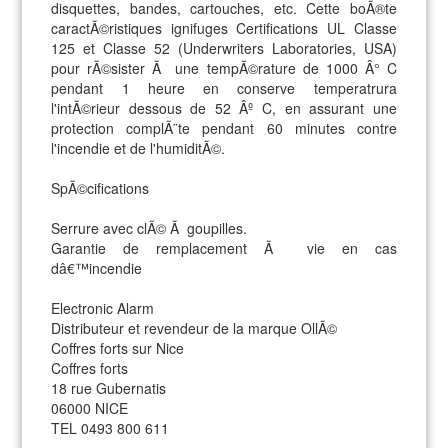
disquettes, bandes, cartouches, etc. Cette boÃ®te
caractÃ©ristiques ignifuges Certifications UL Classe
125 et Classe 52 (Underwriters Laboratories, USA)
pour rÃ©sister Ã une tempÃ©rature de 1000 Â° C
pendant 1 heure en conserve temperatrura
l'intÃ©rieur dessous de 52 Âº C, en assurant une
protection complÃ¨te pendant 60 minutes contre
l'incendie et de l'humiditÃ©.
SpÃ©cifications
Serrure avec clÃ© Ã goupilles.
Garantie de remplacement Ã vie en cas
dâ€™incendie
Electronic Alarm
Distributeur et revendeur de la marque OllÃ©
Coffres forts sur Nice
Coffres forts
18 rue Gubernatis
06000 NICE
TEL 0493 800 611