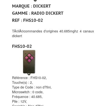
MARQUE : DICKERT
GAMME : RADIO DICKERT
REF : FHS10-02
TÃ©lÃ©commandes d'origines 40.685mghz 4 canaux
dickert
FHS10-02
Référence :
FHS10-02,
Touche(s) :
2,
Type de Code :
non d?fini,
Microswitch :
0 code,
Fréquence :
40.685,
Pile :
12V,
Copiable :
Non d?fini,