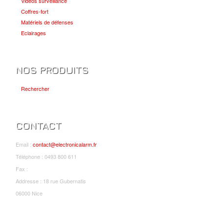
Vidéos surveillance
Coffres-fort
Matériels de défenses
Eclairages
NOS PRODUITS
Rechercher
CONTACT
Email :
contact@electronicalarm.fr
Téléphone : 0493 800 611
Fax :
Addresse : 18 rue Gubernatis
06000 Nice