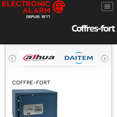
Toggl
navig
Coffres-fort
COFFRE-FORT