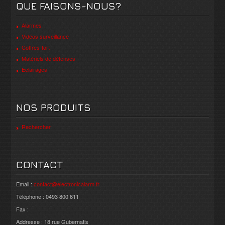
QUE FAISONS-NOUS?
Alarmes
Vidéos surveillance
Coffres-fort
Matériels de défenses
Eclairages
NOS PRODUITS
Rechercher
CONTACT
Email :
contact@electronicalarm.fr
Téléphone : 0493 800 611
Fax :
Addresse : 18 rue Gubernatis