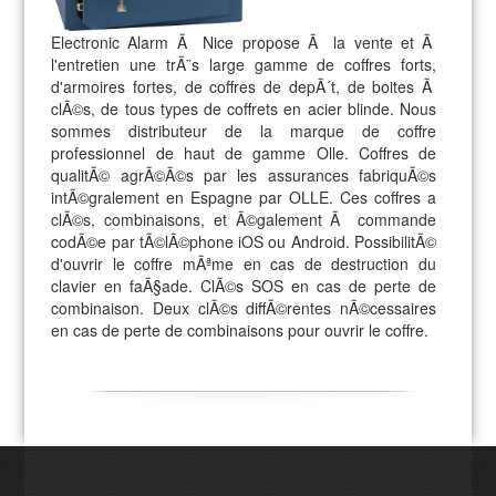
Electronic Alarm Ã Nice propose Ã la vente et Ã
l'entretien une trÃ¨s large gamme de coffres forts,
d'armoires fortes, de coffres de depÃ´t, de boites Ã
clÃ©s, de tous types de coffrets en acier blinde. Nous
sommes distributeur de la marque de coffre
professionnel de haut de gamme Olle. Coffres de
qualitÃ© agrÃ©Ã©s par les assurances fabriquÃ©s
intÃ©gralement en Espagne par OLLE. Ces coffres a
clÃ©s, combinaisons, et Ã©galement Ã commande
codÃ©e par tÃ©lÃ©phone iOS ou Android. PossibilitÃ©
d'ouvrir le coffre mÃªme en cas de destruction du
clavier en faÃ§ade. ClÃ©s SOS en cas de perte de
combinaison. Deux clÃ©s diffÃ©rentes nÃ©cessaires
en cas de perte de combinaisons pour ouvrir le coffre.