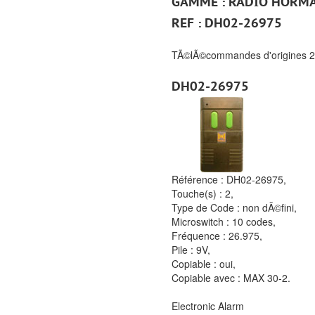
GAMME : RADIO HORM
REF : DH02-26975
TÃ©lÃ©commandes d'origines 
DH02-26975
Référence :
DH02-26975,
Touche(s) :
2,
Type de Code :
non dÃ©fini,
Microswitch :
10 codes,
Fréquence :
26.975,
Pile :
9V,
Copiable :
oui,
Copiable avec :
MAX 30-2.
Electronic Alarm