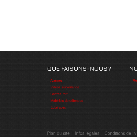
QUE FAISONS-NOUS?
N
Alarmes
Re
Vidéos surveillance
Coffres-fort
Matériels de défenses
Eclairages
Plan du site
Infos légales
Conditions de liv