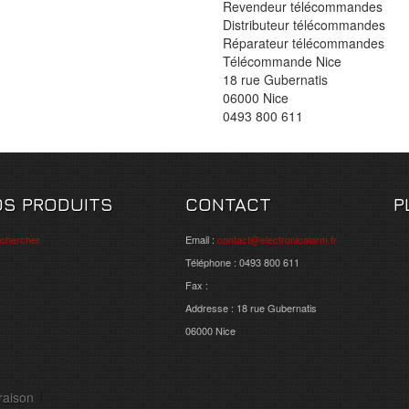
Revendeur télécommandes
Distributeur télécommandes
Réparateur télécommandes
Télécommande Nice
18 rue Gubernatis
06000 Nice
0493 800 611
OS PRODUITS
CONTACT
P
chercher
Email :
contact@electronicalarm.fr
Téléphone : 0493 800 611
Fax :
Addresse : 18 rue Gubernatis
06000 Nice
raison