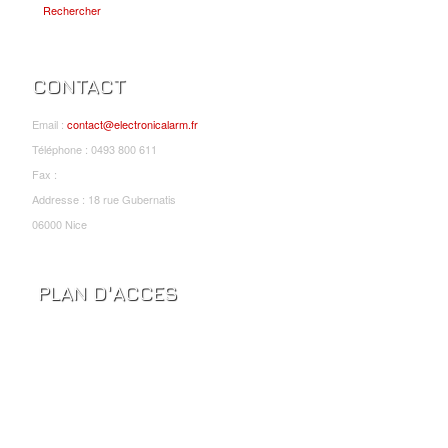
Rechercher
CONTACT
Email :
contact@electronicalarm.fr
Téléphone : 0493 800 611
Fax :
Addresse : 18 rue Gubernatis
06000 Nice
PLAN D'ACCES