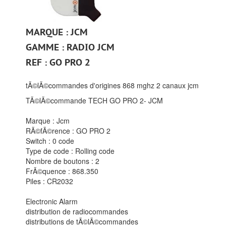
MARQUE : JCM
GAMME : RADIO JCM
REF : GO PRO 2
tÃ©lÃ©commandes d'origines 868 mghz 2 canaux jcm
TÃ©lÃ©commande TECH GO PRO 2- JCM
Marque : Jcm
RÃ©fÃ©rence : GO PRO 2
Switch : 0 code
Type de code : Rolling code
Nombre de boutons : 2
FrÃ©quence : 868.350
Piles : CR2032
Electronic Alarm
distribution de radiocommandes
distributions de tÃ©lÃ©commandes