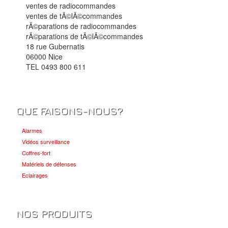
ventes de radiocommandes
ventes de tÃ©lÃ©commandes
rÃ©parations de radiocommandes
rÃ©parations de tÃ©lÃ©commandes
18 rue Gubernatis
06000 Nice
TEL 0493 800 611
QUE FAISONS-NOUS?
Alarmes
Vidéos surveillance
Coffres-fort
Matériels de défenses
Eclairages
NOS PRODUITS